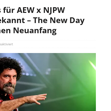
s für AEW x NJPW
ekannt – The New Day
hen Neuanfang
ktiviert