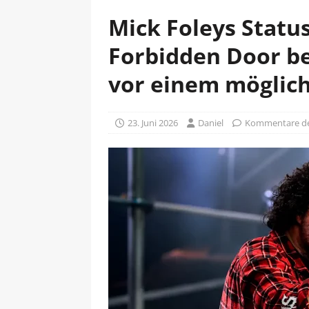
Mick Foleys Statu
Forbidden Door b
vor einem möglic
23. Juni 2026
Daniel
Kommentare dea