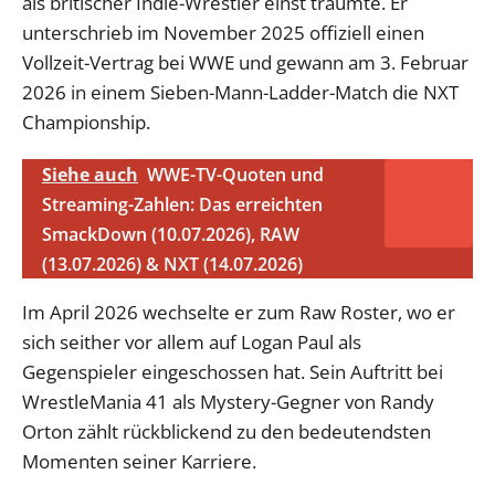
als britischer Indie-Wrestler einst träumte. Er
unterschrieb im November 2025 offiziell einen
Vollzeit-Vertrag bei WWE und gewann am 3. Februar
2026 in einem Sieben-Mann-Ladder-Match die NXT
Championship.
Siehe auch
WWE-TV-Quoten und
Streaming-Zahlen: Das erreichten
SmackDown (10.07.2026), RAW
(13.07.2026) & NXT (14.07.2026)
Im April 2026 wechselte er zum Raw Roster, wo er
sich seither vor allem auf Logan Paul als
Gegenspieler eingeschossen hat. Sein Auftritt bei
WrestleMania 41 als Mystery-Gegner von Randy
Orton zählt rückblickend zu den bedeutendsten
Momenten seiner Karriere.