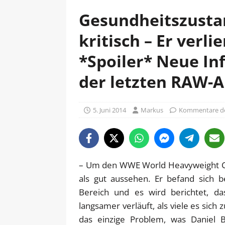
Gesundheitszusta
kritisch – Er verli
*Spoiler* Neue I
der letzten RAW-
5. Juni 2014
Markus
Kommentare de
– Um den WWE World Heavyweight Cha
als gut aussehen. Er befand sich
Bereich und es wird berichtet, d
langsamer verläuft, als viele es sich 
das einzige Problem, was Daniel 