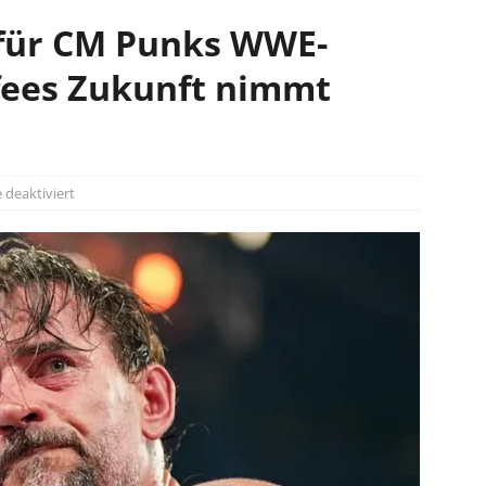
für CM Punks WWE-
fees Zukunft nimmt
deaktiviert