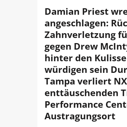
Damian Priest wr
angeschlagen: Rü
Zahnverletzung fü
gegen Drew McInty
hinter den Kuliss
würdigen sein Du
Tampa verliert N
enttäuschenden T
Performance Cent
Austragungsort