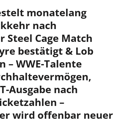
estelt monatelang
ckkehr nach
r Steel Cage Match
re bestätigt & Lob
en – WWE-Talente
rchhaltevermögen,
XT-Ausgabe nach
icketzahlen –
er wird offenbar neuer