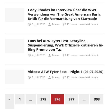
Cody Rhodes im Interview über die WWE
Verwendung von The Great American Bash;
Kritik für die Vermarktung von Starrcade
5. Juli 2020
Marco
Kommentare deaktiviert
Fans bei AEW Fyter Fest, Storyline-
Suspendierung, WWE Offizielle kritisieren In-
Ring Promo von Taz
4. Juli 2020
Marco
Kommentare deaktiviert
Videos: AEW Fyter Fest – Night 1 (01.07.2020)
2. Juli 2020
Marco
Kommentare deaktiviert
«
1
…
375
376
377
…
393