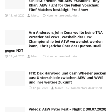
schließt Frieden mit AEW Präsident Tony
Khan, AEW Fight for the Fallen Vorschau:
Fünf Matches bestätigt!; Pre-Show
15. Juli 2020
Marco
Kommentare deaktiviert
Arn Anderson: John Cena wollte keine TNA
Wrestler bei WWE, Weshalb der FTW
Championship bei AEW verwendet werden
kann, Chris Jericho über das Quoten-Duell
gegen NXT
12. Juli 2020
Marco
Kommentare deaktiviert
FTR: Dax Harwood und Cash Wheeler packen
aus: Unterschiede zwischen AEW und WWE
und ihre weitere Zukunft
12. Juli 2020
Marco
Kommentare deaktiviert
Videos: AEW Fyter Fest – Night 2 (08.07.2020)