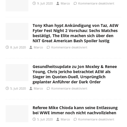
9. Juli 2020
Marco
Kommentare deaktiviert
Tony Khan hypt Ankündigung von Taz, AEW
Fyter Fest Night 2 Vorschau: Sechs Matches
bestätigt, The Elite machen sich über den
NXT Great American Bash Spoiler lustig
8. Juli 2020
Marco
Kommentare deaktiviert
Gesundheitsupdate zu Jon Moxley & Renee
Young, Chris Jericho betrachtet AEW als
Sieger im Quoten-Duell, Ursprünglich
geplanter Anführer der Dark Order
5. Juli 2020
Marco
Kommentare deaktiviert
Referee Mike Chioda kann seine Entlassung
bei WWE immer noch nicht nachvollziehen
5. Juli 2020
Marco
Kommentare deaktiviert