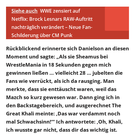
Siehe auch
WWE zensiert auf
Netflix: Brock Lesnars RAW-Auftritt
nachträglich verändert – Neue Fan-
Schilderung über CM Punk
Rückblickend erinnerte sich Danielson an diesen
Moment und sagte: „Als sie Sheamus bei
WrestleMania in 18 Sekunden gegen mich
gewinnen ließen … vielleicht 28 … jubelten die
Fans wie verrückt, als ich da rausging. Man
merkte, dass sie enttäuscht waren, weil das
Mazch so kurz gewesen war. Dann ging ich in
den Backstagebereich, und ausgerechnet The
Great Khali meinte: ‚Das war verdammt noch
mal Schwachsinn!‘“ Ich antwortete: ‚Oh, Khali,
ich wusste gar nicht, dass dir das wichtig ist.