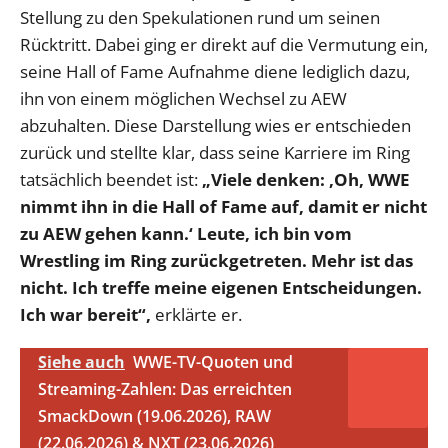
Stellung zu den Spekulationen rund um seinen
Rücktritt. Dabei ging er direkt auf die Vermutung ein,
seine Hall of Fame Aufnahme diene lediglich dazu,
ihn von einem möglichen Wechsel zu AEW
abzuhalten. Diese Darstellung wies er entschieden
zurück und stellte klar, dass seine Karriere im Ring
tatsächlich beendet ist:
„Viele denken: ‚Oh, WWE
nimmt ihn in die Hall of Fame auf, damit er nicht
zu AEW gehen kann.‘ Leute, ich bin vom
Wrestling im Ring zurückgetreten. Mehr ist das
nicht. Ich treffe meine eigenen Entscheidungen.
Ich war bereit“,
erklärte er.
Siehe auch
WWE-TV-Quoten und
Streaming-Zahlen: Das erreichten
SmackDown (19.06.2026), RAW
(22.06.2026) & NXT (23.06.2026)