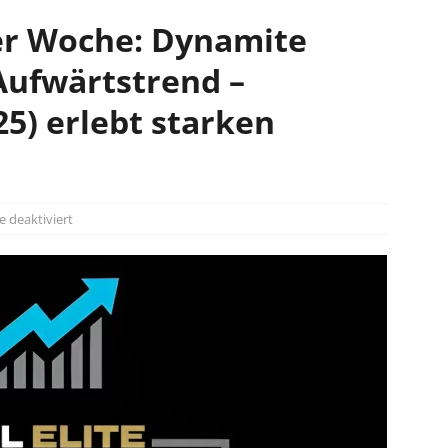
er Woche: Dynamite
 Aufwärtstrend –
25) erlebt starken
deaktiviert