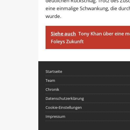
deutlichen Rückschlag. Trotz des Zusc
eine einmalige Schwankung, die durc
wurde.
Siehe auch
Tony Khan über eine m
Foleys Zukunft
Startseite
Team
Chronik
Datenschutzerklärung
Cookie-Einstellungen
Impressum