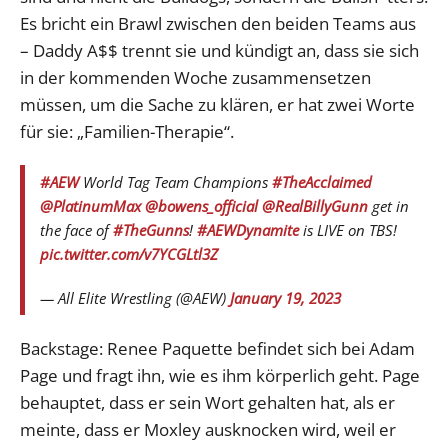
Es bricht ein Brawl zwischen den beiden Teams aus
– Daddy A$$ trennt sie und kündigt an, dass sie sich
in der kommenden Woche zusammensetzen
müssen, um die Sache zu klären, er hat zwei Worte
für sie: „Familien-Therapie“.
#AEW
World Tag Team Champions
#TheAcclaimed
@PlatinumMax
@bowens_official
@RealBillyGunn
get in
the face of
#TheGunns
!
#AEWDynamite
is LIVE on TBS!
pic.twitter.com/v7YCGLtl3Z
— All Elite Wrestling (@AEW)
January 19, 2023
Backstage: Renee Paquette befindet sich bei Adam
Page und fragt ihn, wie es ihm körperlich geht. Page
behauptet, dass er sein Wort gehalten hat, als er
meinte, dass er Moxley ausknocken wird, weil er