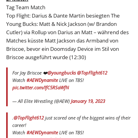
Tag Team Match
Top Flight: Darius & Dante Martin besiegten The
Young Bucks: Matt & Nick Jackson (w/ Brandon
Cutler) via Rollup von Darius an Matt – während des
Matches küsste Matt Jackson das Armband von
Briscoe, bevor ein Doomsday Device im Stil von
Briscoe ausgeführt wurde (12:30)
For Jay Briscoe ❤️
@youngbucks
@TopFlight612
Watch
#AEWDynamite
LIVE on TBS!
pic.twitter.com/IfC5RSaWfN
— All Elite Wrestling (@AEW)
January 19, 2023
.
@TopFlight612
just scored one of the biggest wins of their
career!
Watch
#AEWDynamite
LIVE on TBS!