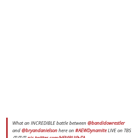
What an INCREDIBLE battle between
@bandidowrestler
and
@bryandanielson
here on
#AEWDynamite
LIVE on TBS
👏👏👏
pic.twitter.com/HFMBUjPvTA