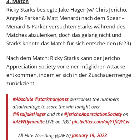
3. Match
Ricky Starks besiegte Jake Hager (w/ Chris Jericho,
Angelo Parker & Matt Menard) nach dem Spear –
Menard & Parker versuchten Starks während des
Matches abzulenken, doch das gelang nicht und
Starks konnte das Match für sich entscheiden (6:23)
Nach dem Match: Ricky Starks kann der Jericho
Appreciation Society vor einer möglichen Attacke
entkommen, indem er sich in der Zuschauermenge
zurückzieht.
#Absolute
@starkmanjones
overcomes the numbers
disadvantage to score the win tonight over
@RealJakeHager
and the
#JerichoAppreciationSociety
on
#AEWDynamite
LIVE on TBS!
pic.twitter.com/oqYTfIQYCw
— All Elite Wrestling (@AEW)
January 19, 2023