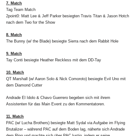
7. Match
Tag Team Match
2point0: Matt Lee & Jeff Parker besiegten Travis Titan & Jason Hotch
nach dem Two for the Show
8. Match
The Bunny (w/ the Blade) besiegte Sierra nach dem Rabbit Hole
9. Match
Tay Conti besiegte Heather Reckless mit dem DD-Tay
10. Match
QT Marshall (w/ Aaron Solo & Nick Comoroto) besiegte Evil Uno mit
dem Diamond Cutter
Andrade El Idolo & Chavo Guerrero begeben sich mit ihrem
Assistenten für das Main Event zu den Kommentatoren.
11. Match
PAC (w/ Lucha Brothers) besiegte Matt Sydal via Aufgabe im Flying
Brutalizer – während PAC auf dem Boden lag, näherte sich Andrade
dem Ring und machte sich über PAC lustig, indem er seine