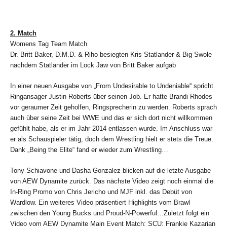
2. Match
Womens Tag Team Match
Dr. Britt Baker, D.M.D. & Riho besiegten Kris Statlander & Big Swole
nachdem Statlander im Lock Jaw von Britt Baker aufgab
In einer neuen Ausgabe von „From Undesirable to Undeniable“ spricht
Ringansager Justin Roberts über seinen Job. Er hatte Brandi Rhodes
vor geraumer Zeit geholfen, Ringsprecherin zu werden. Roberts sprach
auch über seine Zeit bei WWE und das er sich dort nicht willkommen
gefühlt habe, als er im Jahr 2014 entlassen wurde. Im Anschluss war
er als Schauspieler tätig, doch dem Wrestling hielt er stets die Treue.
Dank „Being the Elite“ fand er wieder zum Wrestling…
Tony Schiavone und Dasha Gonzalez blicken auf die letzte Ausgabe
von AEW Dynamite zurück. Das nächste Video zeigt noch einmal die
In-Ring Promo von Chris Jericho und MJF inkl. das Debüt von
Wardlow. Ein weiteres Video präsentiert Highlights vom Brawl
zwischen den Young Bucks und Proud-N-Powerful…Zuletzt folgt ein
Video vom AEW Dynamite Main Event Match: SCU: Frankie Kazarian