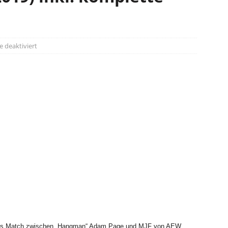
deaktiviert
f das Match zwischen „Hangman“ Adam Page und MJF von AEW