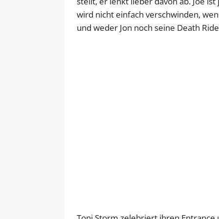
stellt, er lenkt lieber davon ab. Joe i
wird nicht einfach verschwinden, wenn 
und weder Jon noch seine Death Rid
Toni Storm zelebriert ihren Entrance u