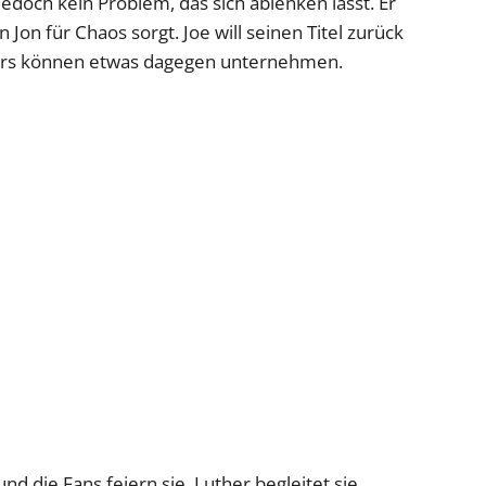
st jedoch kein Problem, das sich ablenken lässt. Er
Jon für Chaos sorgt. Joe will seinen Titel zurück
ers können etwas dagegen unternehmen.
nd die Fans feiern sie. Luther begleitet sie