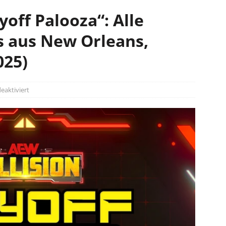
yoff Palooza“: Alle
s aus New Orleans,
025)
aktiviert