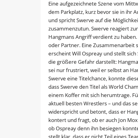
Eine aufgezeichnete Szene vom Mittw
dem Parkplatz, kurz bevor sie in ihr 
und spricht Swerve auf die Möglichke
zusammenzutun. Swerve reagiert zurü
Hangmans Angriff verdient zu haben.
oder Partner. Eine Zusammenarbeit s
erscheint Will Ospreay und stellt sic
die größere Gefahr darstellt: Hangma
sei nur frustriert, weil er selbst an
Swerve eine Titelchance, konnte dies
dass Swerve den Titel als World Cham
einem Koffer mit sich herumtrage. Fü
aktuell besten Wrestlers – und das 
widerspricht und betont, dass er Ha
kontert und fragt, ob er auch Jon Mo
ob Ospreay denn ihn besiegen konnte
stellt klar, dass er nicht Teil eines T