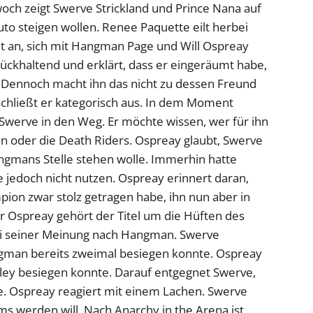
och zeigt Swerve Strickland und Prince Nana auf
Auto steigen wollen. Renee Paquette eilt herbei
it an, sich mit Hangman Page und Will Ospreay
ckhaltend und erklärt, dass er eingeräumt habe,
 Dennoch macht ihn das nicht zu dessen Freund
chließt er kategorisch aus. In dem Moment
h Swerve in den Weg. Er möchte wissen, wer für ihn
n oder die Death Riders. Ospreay glaubt, Swerve
 Hangmans Stelle stehen wolle. Immerhin hatte
e jedoch nicht nutzen. Ospreay erinnert daran,
pion zwar stolz getragen habe, ihn nun aber in
r Ospreay gehört der Titel um die Hüften des
sei seiner Meinung nach Hangman. Swerve
ngman bereits zweimal besiegen konnte. Ospreay
xley besiegen konnte. Darauf entgegnet Swerve,
. Ospreay reagiert mit einem Lachen. Swerve
eams werden will. Nach Anarchy in the Arena ist