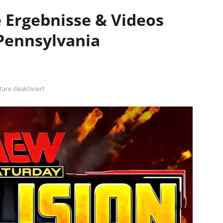
e Ergebnisse & Videos
 Pennsylvania
re deaktiviert