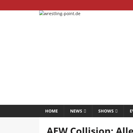
HOME
NEWS
SHOWS
E
AEW Collision: All