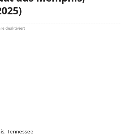
2025)
e deaktiviert
is, Tennessee