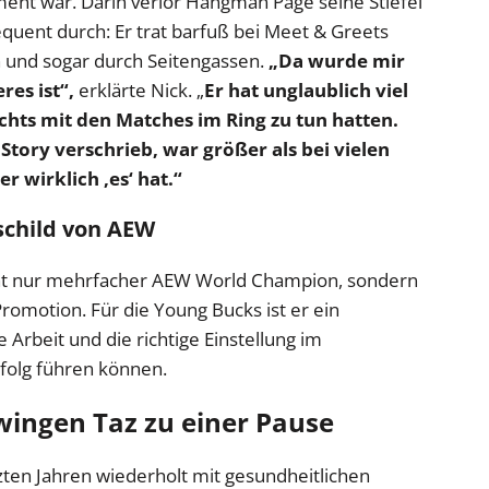
oment war. Darin verlor Hangman Page seine Stiefel
uent durch: Er trat barfuß bei Meet & Greets
n und sogar durch Seitengassen.
„Da wurde mir
es ist“,
erklärte Nick. „
Er hat unglaublich viel
ichts mit den Matches im Ring zu tun hatten.
 Story verschrieb, war größer als bei vielen
r wirklich ‚es‘ hat.“
child von AEW
ht nur mehrfacher AEW World Champion, sondern
Promotion. Für die Young Bucks ist er ein
e Arbeit und die richtige Einstellung im
folg führen können.
ingen Taz zu einer Pause
ten Jahren wiederholt mit gesundheitlichen