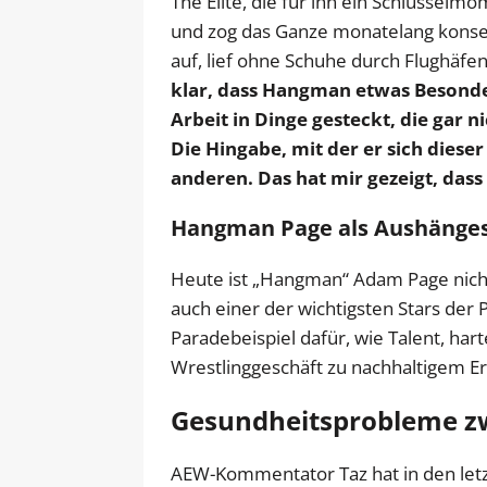
The Elite, die für ihn ein Schlüsselm
und zog das Ganze monatelang konseq
auf, lief ohne Schuhe durch Flughäfe
klar, dass Hangman etwas Besonder
Arbeit in Dinge gesteckt, die gar n
Die Hingabe, mit der er sich dieser
anderen. Das hat mir gezeigt, dass e
Hangman Page als Aushänges
Heute ist „Hangman“ Adam Page nic
auch einer der wichtigsten Stars der 
Paradebeispiel dafür, wie Talent, hart
Wrestlinggeschäft zu nachhaltigem Er
Gesundheitsprobleme zw
AEW-Kommentator Taz hat in den letz