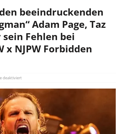
t den beeindruckenden
ngman“ Adam Page, Taz
 sein Fehlen bei
 x NJPW Forbidden
deaktiviert