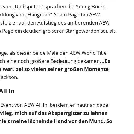
so von „Undisputed“ sprachen die Young Bucks,
wicklung von „Hangman“ Adam Page bei AEW.
 stolz er auf den Aufstieg des amtierenden AEW
s Page ein deutlich größerer Star geworden sei, als
age, als dieser beide Male den AEW World Title
rch eine noch größere Bedeutung bekamen.
„Es
es war, bei so vielen seiner großen Momente
Jackson.
ll In
 Event von AEW All In, bei dem er hautnah dabei
ivileg, mich auf das Absperrgitter zu lehnen
 hielt meine lächelnde Hand vor den Mund. So