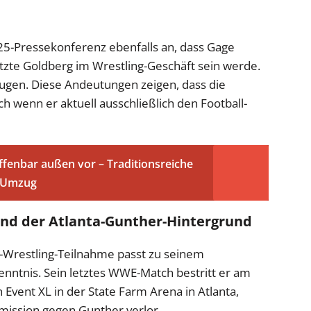
025-Pressekonferenz ebenfalls an, dass Gage
tzte Goldberg im Wrestling-Geschäft sein werde.
ugen. Diese Andeutungen zeigen, dass die
ch wenn er aktuell ausschließlich den Football-
ffenbar außen vor – Traditionsreiche
m Umzug
und der Atlanta-Gunther-Hintergrund
e-Wrestling-Teilnahme passt zu seinem
enntnis. Sein letztes WWE-Match bestritt er am
n Event XL in der State Farm Arena in Atlanta,
mission gegen Gunther verlor.